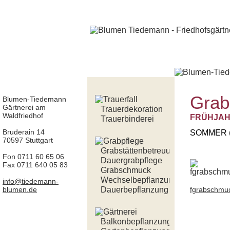
Gra
Blumen-Tiedemann
Gärtnerei am
Trauerdekoration
Waldfriedhof
FRÜHJA
Trauerbinderei
Bruderain 14
SOMMER (
70597 Stuttgart
Grabstättenbetreuung
Fon 0711 60 65 06
Dauergrabpflege
Fax 0711 640 05 83
Grabschmuck
Wechselbepflanzung
info@tiedemann-
blumen.de
Dauerbepflanzung
fgrabschmu
Balkonbepflanzung