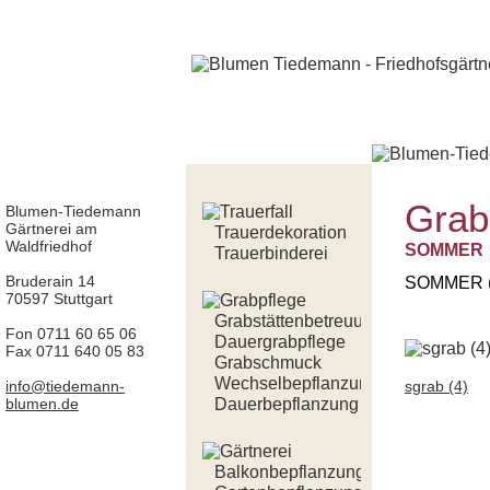
Grab
Blumen-Tiedemann
Gärtnerei am
Trauerdekoration
Waldfriedhof
SOMMER
Trauerbinderei
Bruderain 14
SOMMER (
70597 Stuttgart
Grabstättenbetreuung
Fon 0711 60 65 06
Dauergrabpflege
Fax 0711 640 05 83
Grabschmuck
Wechselbepflanzung
info@tiedemann-
sgrab (4)
blumen.de
Dauerbepflanzung
Balkonbepflanzung