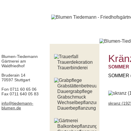
Krän
Blumen-Tiedemann
Gärtnerei am
Trauerdekoration
Waldfriedhof
SOMMER
Trauerbinderei
Bruderain 14
SOMMER (
70597 Stuttgart
Grabstättenbetreuung
Fon 0711 60 65 06
Dauergrabpflege
Fax 0711 640 05 83
Grabschmuck
Wechselbepflanzung
info@tiedemann-
skranz (192
blumen.de
Dauerbepflanzung
Balkonbepflanzung