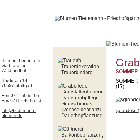
Grab
Blumen-Tiedemann
Gärtnerei am
Trauerdekoration
Waldfriedhof
SOMMER
Trauerbinderei
Bruderain 14
SOMMER (
70597 Stuttgart
(17)
Grabstättenbetreuung
Fon 0711 60 65 06
Dauergrabpflege
Fax 0711 640 05 83
Grabschmuck
Wechselbepflanzung
info@tiedemann-
sgrabdeko (
blumen.de
Dauerbepflanzung
Balkonbepflanzung